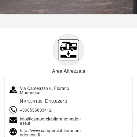
Area Attrezzata
Via Cameazzo 6, Fiorano
Modenese
N 44.54139, E 10.82643
+390536833412
info@camperclubfioranomoden
ese.it
http://www.camperclubfioranom
odenese.it