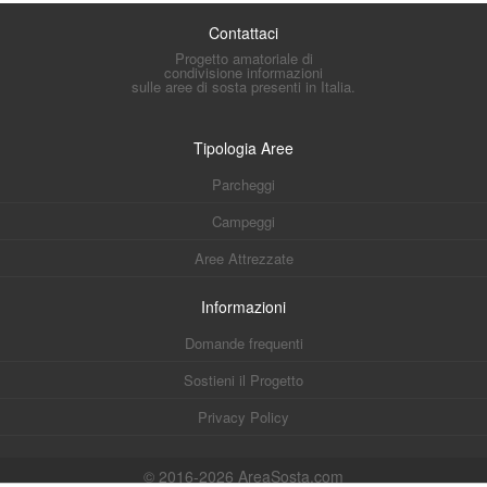
Contattaci
Progetto amatoriale di
condivisione informazioni
sulle aree di sosta presenti in Italia.
Tipologia Aree
Parcheggi
Campeggi
Aree Attrezzate
Informazioni
Domande frequenti
Sostieni il Progetto
Privacy Policy
© 2016-2026 AreaSosta.com