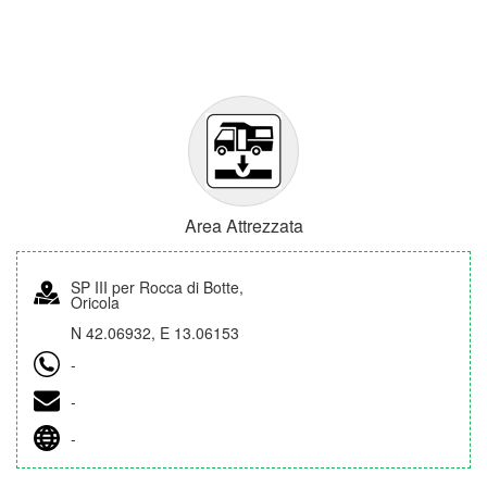
Area Attrezzata
SP III per Rocca di Botte,
Oricola
N 42.06932, E 13.06153
-
-
-