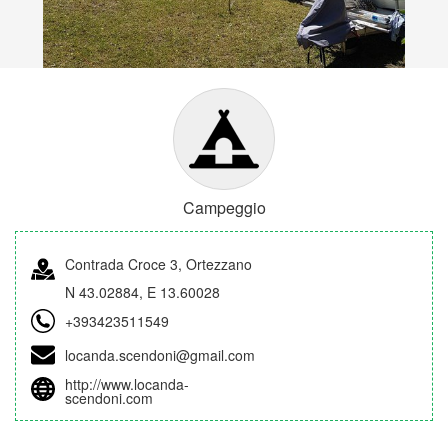
Campeggio
Contrada Croce 3, Ortezzano
N 43.02884, E 13.60028
+393423511549
locanda.scendoni@gmail.com
http://www.locanda-
scendoni.com