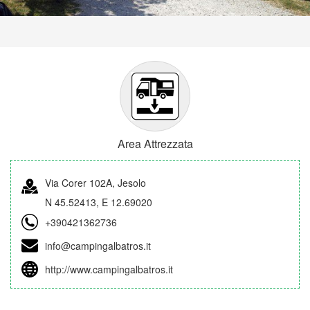
Area Attrezzata
Via Corer 102A, Jesolo
N 45.52413, E 12.69020
+390421362736
info@campingalbatros.it
http://www.campingalbatros.it